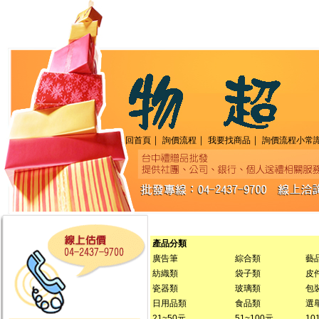
｜
｜
｜
回首頁
詢價流程
我要找商品
詢價流程小常
產品分類
廣告筆
綜合類
藝品
紡織類
袋子類
皮
瓷器類
玻璃類
包
日用品類
食品類
選
21~50元
51~100元
10