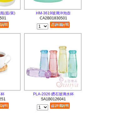
瓶(藍/黃)
HM-3619玻璃沖泡壺
501
CA2B01830501
享杯
PLA-2026 鑽石玻璃水杯
251
SA1B0126041