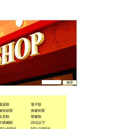
電器類
電子類
修容組類
保健休閒
文具類
塑膠類
不銹鋼類
20元以下
201~500元
501~1000元