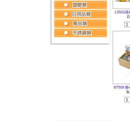
L5501
D
BT508
B