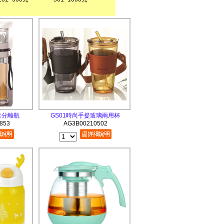
水分離瓶
GS01時尚手提玻璃兩用杯
853
AG3B00210502