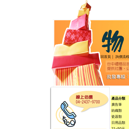
｜
回首頁
詢價流
產品分類
廣告筆
紡織類
瓷器類
日用品類
21~50元