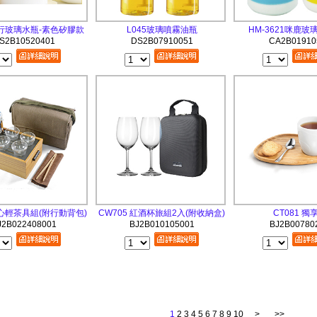
隨行玻璃水瓶-素色矽膠款
L045玻璃噴霧油瓶
HM-3621咪鹿玻璃
S2B10520401
DS2B07910051
CA2B01910
 樂心輕茶具組(附行動背包)
CW705 紅酒杯旅組2入(附收納盒)
CT081 獨
J2B022408001
BJ2B010105001
BJ2B00780
1
2
3
4
5
6
7
8
9
10
>
>>