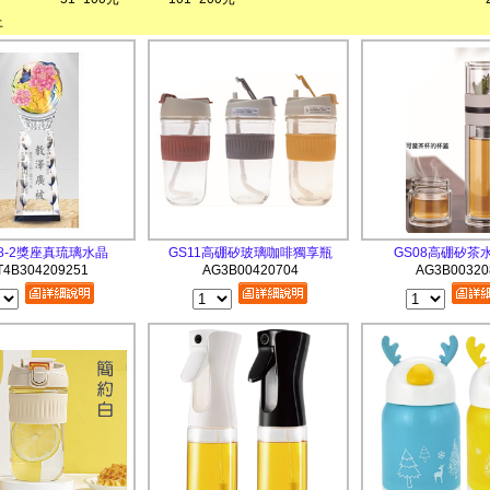
上
118-2獎座真琉璃水晶
GS11高硼矽玻璃咖啡獨享瓶
GS08高硼矽茶
T4B304209251
AG3B00420704
AG3B00320