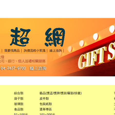
｜
｜
｜
｜
程
我要找商品
詢價流程小常識
線上洽詢
綜合類
藝品(獎盃/獎牌/獎狀/匾額/掛畫)
袋子類
皮件類
玻璃類
包裝紙類
食品類
選舉專區
51~100元
101~200元