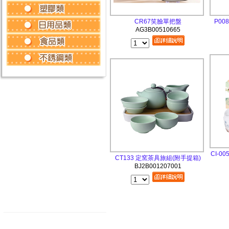
CR67笑臉單把盤
P00
AG3B00510665
CI-
CT133 定窯茶具旅組(附手提箱)
BJ2B001207001