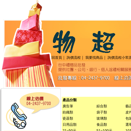
｜
｜
｜
回首頁
詢價流程
我要找商品
詢價流程小常
產品分類
廣告筆
綜合類
藝品
紡織類
袋子類
皮
瓷器類
玻璃類
包
日用品類
食品類
選
21~50元
51~100元
10