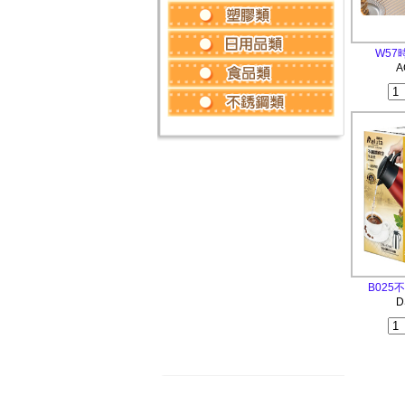
W5
A
B025
D