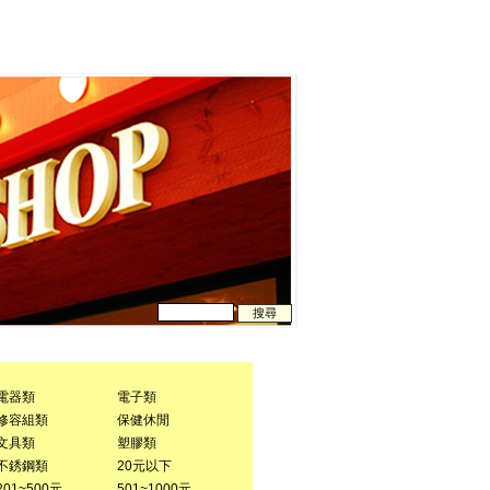
電器類
電子類
修容組類
保健休閒
文具類
塑膠類
不銹鋼類
20元以下
201~500元
501~1000元