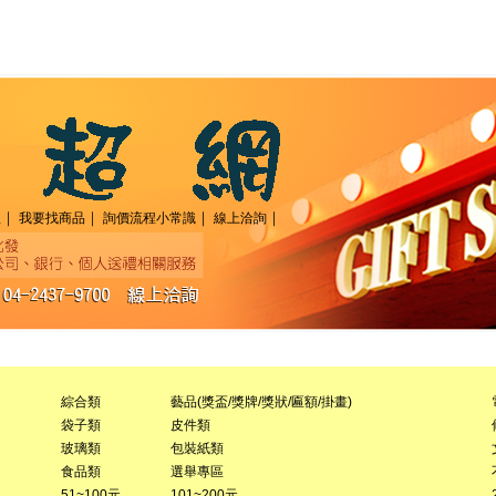
｜
｜
｜
｜
程
我要找商品
詢價流程小常識
線上洽詢
綜合類
藝品(獎盃/獎牌/獎狀/匾額/掛畫)
袋子類
皮件類
玻璃類
包裝紙類
食品類
選舉專區
51~100元
101~200元