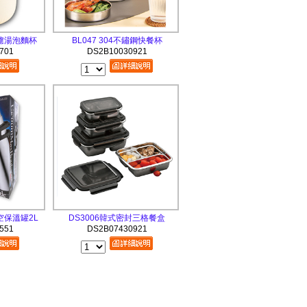
鋼濾湯泡麵杯
BL047 304不鏽鋼快餐杯
701
DS2B10030921
空保溫罐2L
DS3006韓式密封三格餐盒
551
DS2B07430921