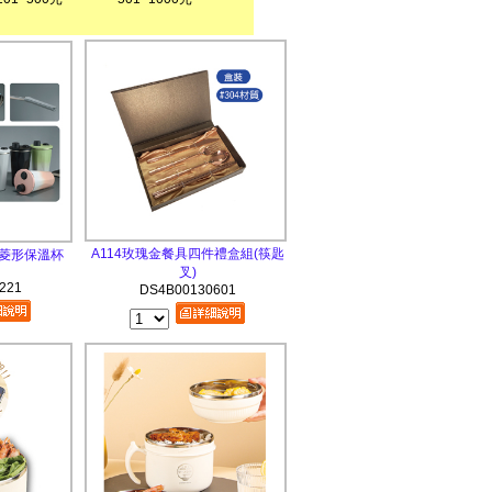
A114玫瑰金餐具四件禮盒組(筷匙
管菱形保溫杯
叉)
221
DS4B00130601