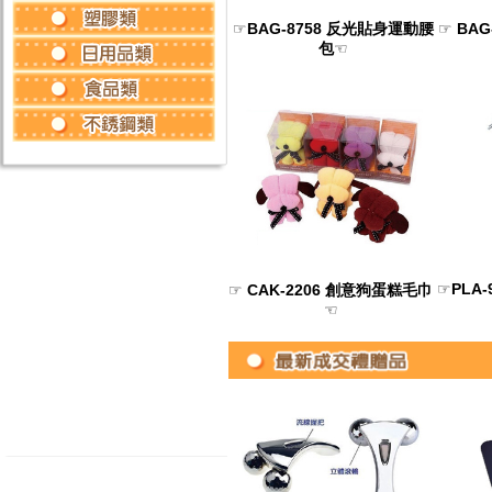
☞
BAG-8758 反光貼身運動腰
☞
BAG
包
☜
☞
PLA
☞
CAK-2206 創意狗蛋糕毛巾
☜