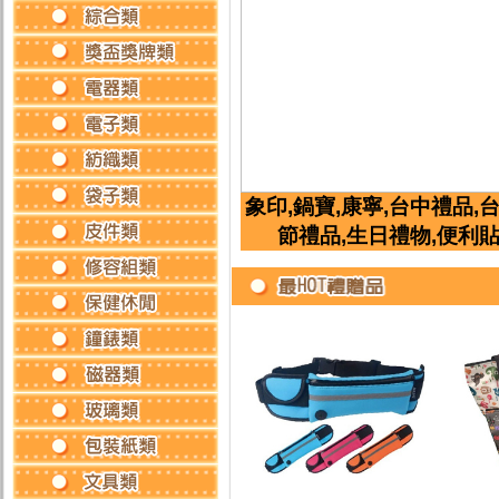
象印,鍋寶,康寧,台中禮品,
節禮品,生日禮物,便利貼