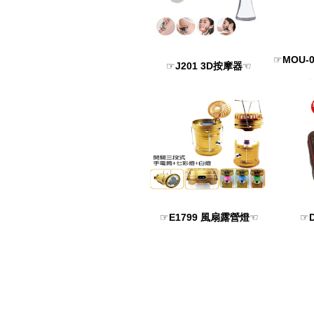
☞
MOU
☞
J201 3D按摩器
☜
☞
E1799 風扇露營燈
☜
☞
台中禮品,台中贈品,台中禮贈品,中部禮贈品批
品,客製化隨身碟,量身訂作,藝品,禮品公司,批發
員工福利品,社團紀念品,企業贈品,開幕紀念品
禮品,專業禮品批發,贈品批發,獎牌,廣告筆,環保
刷文具,象印不銹鋼保溫瓶,康寧餐盤組,雄獅螢
展場禮贈品,公家機官禮贈品,公教人員禮贈品,