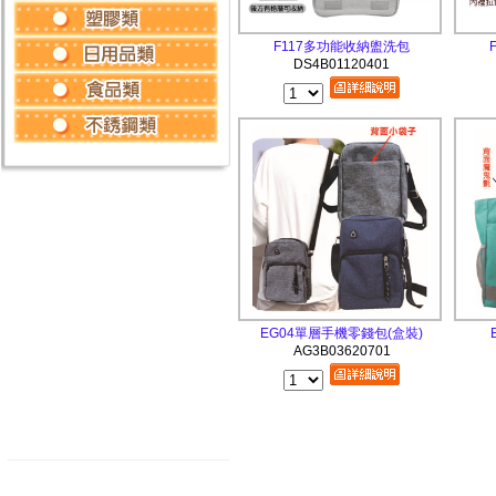
F117多功能收納盥洗包
DS4B01120401
EG04單層手機零錢包(盒裝)
AG3B03620701