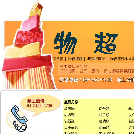
｜
｜
｜
回首頁
詢價流程
我要找商品
詢價流程小常
產品分類
廣告筆
綜合類
藝品
紡織類
袋子類
皮
瓷器類
玻璃類
包
日用品類
食品類
選
21~50元
51~100元
10