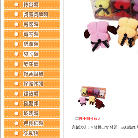
◎
按小圖可放大
完整說明：※隨機出貨 材質：超細纖維 尺寸